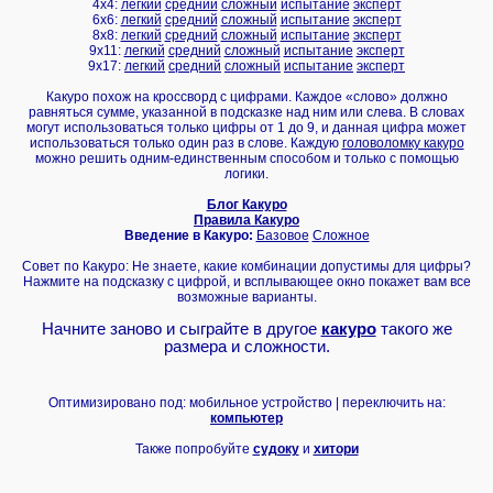
4x4:
легкий
средний
сложный
испытание
эксперт
6x6:
легкий
средний
сложный
испытание
эксперт
8x8:
легкий
средний
сложный
испытание
эксперт
9x11:
легкий
средний
сложный
испытание
эксперт
9x17:
легкий
средний
сложный
испытание
эксперт
Какуро похож на кроссворд с цифрами. Каждое «слово» должно
равняться сумме, указанной в подсказке над ним или слева. В словах
могут использоваться только цифры от 1 до 9, и данная цифра может
использоваться только один раз в слове. Каждую
головоломку какуро
можно решить одним-единственным способом и только с помощью
логики.
Блог Какуро
Правила Какуро
Введение в Какуро:
Базовое
Сложное
Совет по Какуро: Не знаете, какие комбинации допустимы для цифры?
Нажмите на подсказку с цифрой, и всплывающее окно покажет вам все
возможные варианты.
Начните заново и сыграйте в другое
какуро
такого же
размера и сложности.
Оптимизировано под: мобильное устройство | переключить на:
компьютер
Также попробуйте
судоку
и
хитори