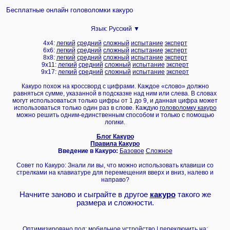
Бесплатные онлайн головоломки какуро
Язык:
Русский ▼
4x4:
легкий
средний
сложный
испытание
эксперт
6x6:
легкий
средний
сложный
испытание
эксперт
8x8:
легкий
средний
сложный
испытание
эксперт
9x11:
легкий
средний
сложный
испытание
эксперт
9x17:
легкий
средний
сложный
испытание
эксперт
Какуро похож на кроссворд с цифрами. Каждое «слово» должно
равняться сумме, указанной в подсказке над ним или слева. В словах
могут использоваться только цифры от 1 до 9, и данная цифра может
использоваться только один раз в слове. Каждую
головоломку какуро
можно решить одним-единственным способом и только с помощью
логики.
Блог Какуро
Правила Какуро
Введение в Какуро:
Базовое
Сложное
Совет по Какуро: Знали ли вы, что можно использовать клавиши со
стрелками на клавиатуре для перемещения вверх и вниз, налево и
направо?
Начните заново и сыграйте в другое
какуро
такого же
размера и сложности.
Оптимизировано под: мобильное устройство | переключить на: