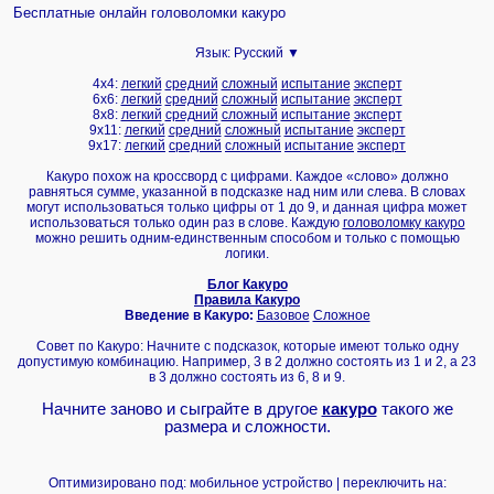
Бесплатные онлайн головоломки какуро
Язык:
Русский ▼
4x4:
легкий
средний
сложный
испытание
эксперт
6x6:
легкий
средний
сложный
испытание
эксперт
8x8:
легкий
средний
сложный
испытание
эксперт
9x11:
легкий
средний
сложный
испытание
эксперт
9x17:
легкий
средний
сложный
испытание
эксперт
Какуро похож на кроссворд с цифрами. Каждое «слово» должно
равняться сумме, указанной в подсказке над ним или слева. В словах
могут использоваться только цифры от 1 до 9, и данная цифра может
использоваться только один раз в слове. Каждую
головоломку какуро
можно решить одним-единственным способом и только с помощью
логики.
Блог Какуро
Правила Какуро
Введение в Какуро:
Базовое
Сложное
Совет по Какуро: Начните с подсказок, которые имеют только одну
допустимую комбинацию. Например, 3 в 2 должно состоять из 1 и 2, а 23
в 3 должно состоять из 6, 8 и 9.
Начните заново и сыграйте в другое
какуро
такого же
размера и сложности.
Оптимизировано под: мобильное устройство | переключить на: